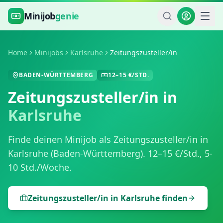
Zum Hauptinhalt springen
Minijob
genie
Home
Minijobs
Karlsruhe
Zeitungszusteller/in
BADEN-WÜRTTEMBERG
12
–
15
€/STD.
Zeitungszusteller/in
in
Karlsruhe
Finde deinen Minijob als
Zeitungszusteller/in
in
Karlsruhe
(
Baden-Württemberg
).
12
–
15
€/Std.,
5-
10 Std./Woche
.
Zeitungszusteller/in
in
Karlsruhe
finden