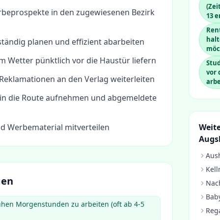
(Zei
beprospekte in den zugewiesenen Bezirk
13 e
Rent
hal
ständig planen und effizient abarbeiten
möc
m Wetter pünktlich vor die Haustür liefern
Stu
vor
eklamationen an den Verlag weiterleiten
arbe
in die Route aufnehmen und abgemeldete
d Werbematerial mitverteilen
Weite
Augs
Aush
Kell
gen
Nach
Baby
rühen Morgenstunden zu arbeiten (oft ab 4-5
Rega