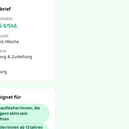
brief
enlohn
5
€/Std.
szeit
Std./Woche
orie
ung & Zustellung
urg
ignet für
aufsteher/innen, die
ens aktiv sein
hten
ler/innen ab 13 Jahren