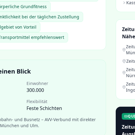
Kass
örperliche Grundfitness
nktlichkeit bei der täglichen Zustellung
lgebiet von Vorteil
Zeitu
Nähe
Transportmittel empfehlenswert
Zeit
Mün
Zeit
Zeit
einen Blick
Nür
Einwohner
Zeit
300.000
Ingo
Flexibilität
Feste Schichten
QU
nbahn- und Busnetz – AVV-Verbund mit direkter
 München und Ulm.
Zeitu
Augs