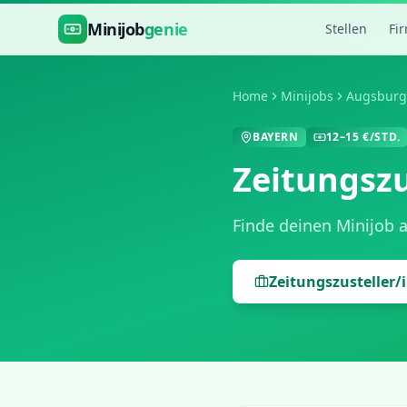
Zum Hauptinhalt springen
Minijob
genie
Stellen
Fi
Home
Minijobs
Augsburg
BAYERN
12
–
15
€/STD.
Zeitungszu
Finde deinen Minijob 
Zeitungszusteller/