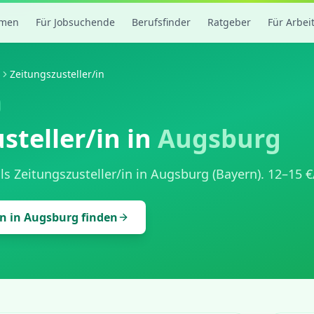
rmen
Für Jobsuchende
Berufsfinder
Ratgeber
Für Arbei
Zeitungszusteller/in
steller/in
in
Augsburg
als
Zeitungszusteller/in
in
Augsburg
(
Bayern
).
12
–
15
€
in
in
Augsburg
finden