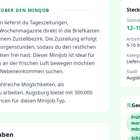
Steck
ÜBER DEN MINIJOB
Stund
in lieferst du Tageszeitungen,
12
–
1
 Wochenmagazine direkt in die Briefkästen
nem Zustellbezirk. Die Zustellung erfolgt
Arbeit
5-10 
Morgenstunden, sodass du den restlichen
ten frei hast. Dieser Minijob ist ideal für
Kateg
Liefer
ch an der frischen Luft bewegen möchten
es Nebeneinkommen suchen.
Stadt
Augsb
ahlreiche Möglichkeiten, als
 arbeiten.
Augsburg bietet mit 300.000
cen für diesen Minijob-Typ.
Gee
Früh
morg
möc
aben
Schü