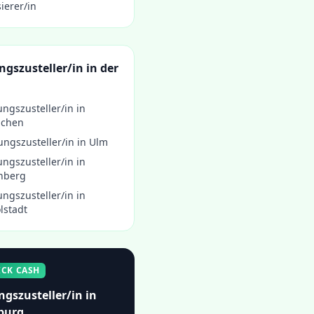
ierer/in
ngszusteller/in
in der
ungszusteller/in
in
chen
ungszusteller/in
in
Ulm
ungszusteller/in
in
nberg
ungszusteller/in
in
lstadt
ICK CASH
ngszusteller/in
in
burg