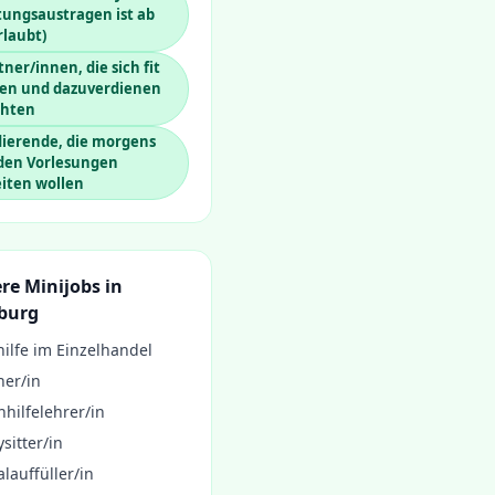
tungsaustragen ist ab
rlaubt)
ner/innen, die sich fit
ten und dazuverdienen
hten
dierende, die morgens
 den Vorlesungen
iten wollen
re Minijobs in
burg
ilfe im Einzelhandel
ner/in
hilfelehrer/in
sitter/in
lauffüller/in