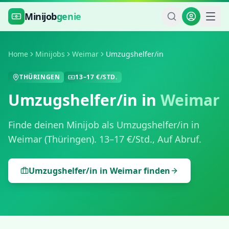
Zum Hauptinhalt springen
Minijob
genie
Home
Minijobs
Weimar
Umzugshelfer/in
THÜRINGEN
13
–
17
€/STD.
Umzugshelfer/in
in
Weimar
Finde deinen Minijob als
Umzugshelfer/in
in
Weimar
(
Thüringen
).
13
–
17
€/Std.,
Auf Abruf
.
Umzugshelfer/in
in
Weimar
finden