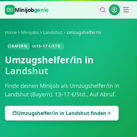
Zum Hauptinhalt springen
Minijob
genie
Home
Minijobs
Landshut
Umzugshelfer/in
BAYERN
13
–
17
€/STD.
Umzugshelfer/in
in
Landshut
Finde deinen Minijob als
Umzugshelfer/in
in
Landshut
(
Bayern
).
13
–
17
€/Std.,
Auf Abruf
.
Umzugshelfer/in
in
Landshut
finden