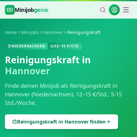
Zum Hauptinhalt springen
Minijob
genie
Home
Minijobs
Hannover
Reinigungskraft
NIEDERSACHSEN
12
–
15
€/STD.
Reinigungskraft
in
Hannover
Finde deinen Minijob als
Reinigungskraft
in
Hannover
(
Niedersachsen
).
12
–
15
€/Std.,
5-15
Std./Woche
.
Reinigungskraft
in
Hannover
finden