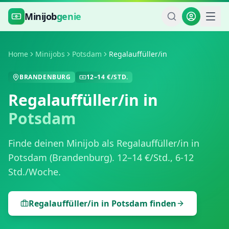
Zum Hauptinhalt springen
Minijob
genie
Home
Minijobs
Potsdam
Regalauffüller/in
BRANDENBURG
12
–
14
€/STD.
Regalauffüller/in
in
Potsdam
Finde deinen Minijob als
Regalauffüller/in
in
Potsdam
(
Brandenburg
).
12
–
14
€/Std.,
6-12
Std./Woche
.
Regalauffüller/in
in
Potsdam
finden