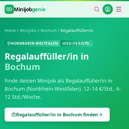
Zum Hauptinhalt springen
Minijob
genie
Home
Minijobs
Bochum
Regalauffüller/in
NORDRHEIN-WESTFALEN
12
–
14
€/STD.
Regalauffüller/in
in
Bochum
Finde deinen Minijob als
Regalauffüller/in
in
Bochum
(
Nordrhein-Westfalen
).
12
–
14
€/Std.,
6-
12 Std./Woche
.
Regalauffüller/in
in
Bochum
finden