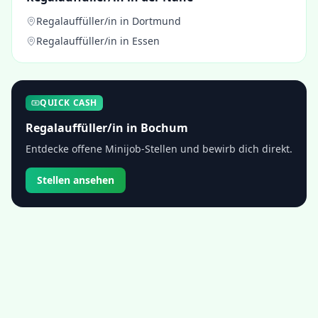
Regalauffüller/in
in
Dortmund
Regalauffüller/in
in
Essen
QUICK CASH
Regalauffüller/in
in
Bochum
Entdecke offene Minijob-Stellen und bewirb dich direkt.
Stellen ansehen