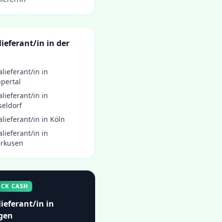
lieferant/in
in der
alieferant/in
in
pertal
alieferant/in
in
seldorf
alieferant/in
in
Köln
alieferant/in
in
erkusen
ICK CASH
lieferant/in
in
gen