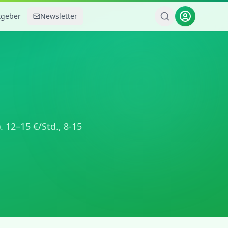
tgeber
Newsletter
).
12
–
15
€/Std.,
8-15