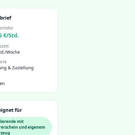
brief
enlohn
5
€/Std.
szeit
Std./Woche
orie
ung & Zustellung
gen
ignet für
dierende mit
rerschein und eigenem
rzeug