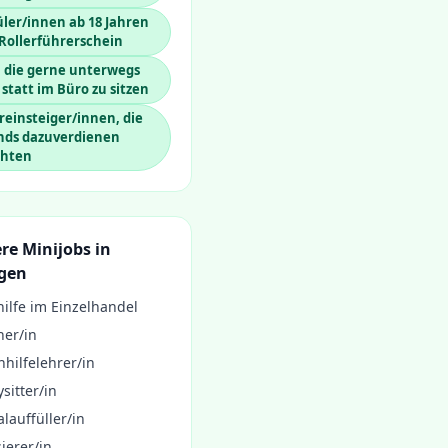
ler/innen ab 18 Jahren
Rollerführerschein
, die gerne unterwegs
 statt im Büro zu sitzen
einsteiger/innen, die
nds dazuverdienen
hten
re Minijobs in
ngen
ilfe im Einzelhandel
ner/in
hilfelehrer/in
sitter/in
lauffüller/in
ierer/in