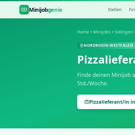
Zum Hauptinhalt springen
Minijob
genie
Stellen
Fi
Home
Minijobs
Solingen
NORDRHEIN-WESTFALEN
Pizzaliefe
Finde deinen Minijob 
Std./Woche
.
Pizzalieferant/in
i