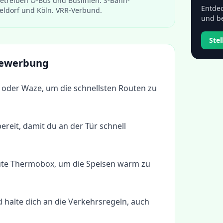
etreiben O-Bus und Buslinien. S-Bahn-
Entdec
ldorf und Köln. VRR-Verbund.
und be
Ste
 Bewerbung
oder Waze, um die schnellsten Routen zu
ereit, damit du an der Tür schnell
gute Thermobox, um die Speisen warm zu
d halte dich an die Verkehrsregeln, auch