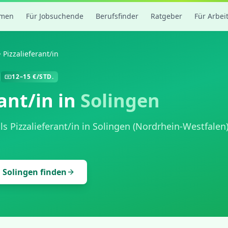
rmen
Für Jobsuchende
Berufsfinder
Ratgeber
Für Arbei
Pizzalieferant/in
12
–
15
€/STD.
rant/in
in
Solingen
als
Pizzalieferant/in
in
Solingen
(
Nordrhein-Westfalen
n
Solingen
finden