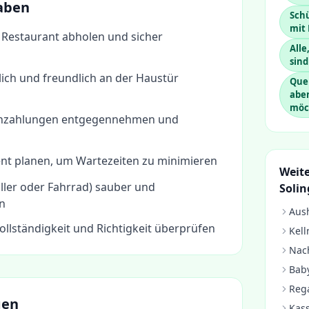
aben
Schü
mit 
 Restaurant abholen und sicher
Alle
sind
ich und freundlich an der Haustür
Quer
abe
möc
enzahlungen entgegennehmen und
ient planen, um Wartezeiten zu minimieren
Weite
ller oder Fahrrad) sauber und
Soli
en
Aush
ollständigkeit und Richtigkeit überprüfen
Kell
Nach
Baby
Rega
gen
Kass