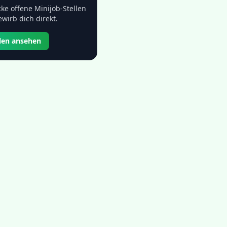
ke offene Minijob-Stellen
wirb dich direkt.
llen ansehen