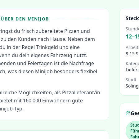
Steck
ÜBER DEN MINIJOB
Stund
bringst du frisch zubereitete Pizzen und
12
–
1
t zu den Kunden nach Hause. Neben dem
du in der Regel Trinkgeld und eine
Arbeit
8-15 
wenn du dein eigenes Fahrzeug nutzt.
nden und Feiertagen ist die Nachfrage
Kateg
Liefer
ch, was diesen Minijob besonders flexibel
Stadt
Solin
hlreiche Möglichkeiten, als
Pizzalieferant/in
bietet mit 160.000 Einwohnern gute
nijob-Typ.
Gee
Stu
Füh
Fah