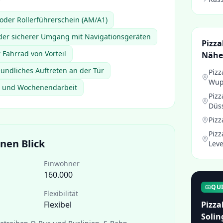
oder Rollerführerschein (AM/A1)
der sicherer Umgang mit Navigationsgeräten
Pizza
Fahrrad von Vorteil
Nähe
eundliches Auftreten an der Tür
Pizz
Wup
d- und Wochenendarbeit
Pizz
Düs
Pizz
Pizz
nen Blick
Lev
Einwohner
160.000
QU
Flexibilität
Flexibel
Pizza
Solin