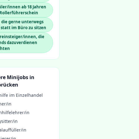
ler/innen ab 18 Jahren
Rollerführerschein
, die gerne unterwegs
 statt im Büro zu sitzen
einsteiger/innen, die
nds dazuverdienen
hten
re Minijobs in
brücken
ilfe im Einzelhandel
ner/in
hilfelehrer/in
sitter/in
lauffüller/in
ierer/in