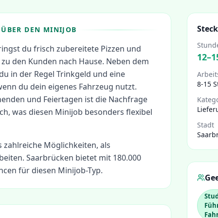
Steck
ÜBER DEN MINIJOB
Stund
bringst du frisch zubereitete Pizzen und
12
–
1
t zu den Kunden nach Hause. Neben dem
du in der Regel Trinkgeld und eine
Arbeit
8-15 
wenn du dein eigenes Fahrzeug nutzt.
nden und Feiertagen ist die Nachfrage
Kateg
Liefer
ch, was diesen Minijob besonders flexibel
Stadt
Saarb
s zahlreiche Möglichkeiten, als
beiten.
Saarbrücken bietet mit 180.000
cen für diesen Minijob-Typ.
Gee
Stu
Füh
Fah