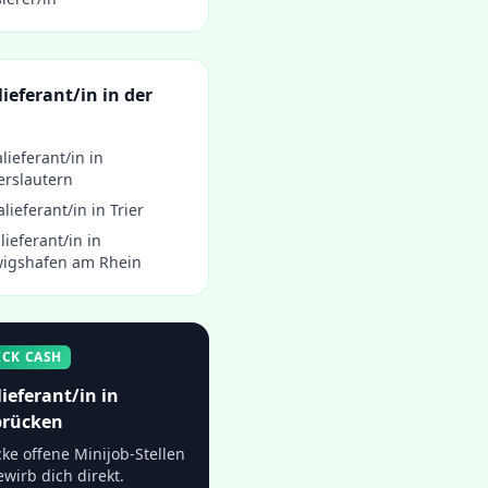
lieferant/in
in der
alieferant/in
in
erslautern
alieferant/in
in
Trier
lieferant/in
in
igshafen am Rhein
ICK CASH
lieferant/in
in
brücken
ke offene Minijob-Stellen
wirb dich direkt.