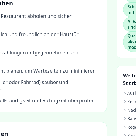
aben
Schü
mit 
 Restaurant abholen und sicher
Alle
sind
ich und freundlich an der Haustür
Quer
abe
möc
enzahlungen entgegennehmen und
ient planen, um Wartezeiten zu minimieren
Weite
ller oder Fahrrad) sauber und
Saar
en
Aush
ollständigkeit und Richtigkeit überprüfen
Kell
Nach
Baby
Rega
gen
Kass