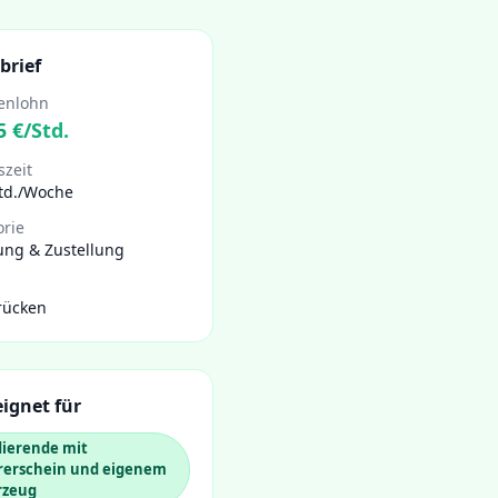
brief
enlohn
5
€/Std.
szeit
Std./Woche
orie
ung & Zustellung
rücken
ignet für
dierende mit
rerschein und eigenem
rzeug