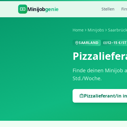
Zum Hauptinhalt springen
Minijob
genie
Stellen
Fi
Home
Minijobs
Saarbrüc
SAARLAND
12
–
15
€/ST
Pizzaliefe
Finde deinen Minijob 
Std./Woche
.
Pizzalieferant/in
i