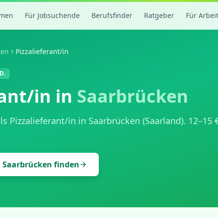
rmen
Für Jobsuchende
Berufsfinder
Ratgeber
Für Arbei
ken
Pizzalieferant/in
D.
rant/in
in
Saarbrücken
als
Pizzalieferant/in
in
Saarbrücken
(
Saarland
).
12
–
15
€
n
Saarbrücken
finden