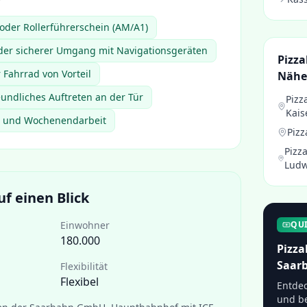
oder Rollerführerschein (AM/A1)
der sicherer Umgang mit Navigationsgeräten
Pizza
Fahrrad von Vorteil
Nähe
eundliches Auftreten an der Tür
Pizz
Kais
d- und Wochenendarbeit
Pizz
Pizza
Ludw
f einen Blick
Einwohner
QU
180.000
Pizza
Saar
Flexibilität
Flexibel
Entdec
und be