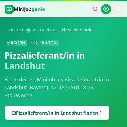
Zum Hauptinhalt springen
Minijob
genie
Home
Minijobs
Landshut
Pizzalieferant/in
BAYERN
12
–
15
€/STD.
Pizzalieferant/in
in
Landshut
Finde deinen Minijob als
Pizzalieferant/in
in
Landshut
(
Bayern
).
12
–
15
€/Std.,
8-15
Std./Woche
.
Pizzalieferant/in
in
Landshut
finden