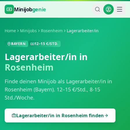
Zum Hauptinhalt springen
Minijob
genie
Home
Minijobs
Rosenheim
Lagerarbeiter/in
BAYERN
12
–
15
€/STD.
Lagerarbeiter/in
in
Rosenheim
Finde deinen Minijob als
Lagerarbeiter/in
in
Rosenheim
(
Bayern
).
12
–
15
€/Std.,
8-15
Std./Woche
.
Lagerarbeiter/in
in
Rosenheim
finden