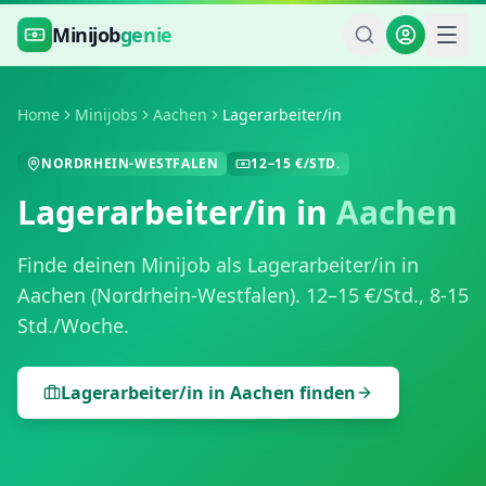
Zum Hauptinhalt springen
Minijob
genie
Home
Minijobs
Aachen
Lagerarbeiter/in
NORDRHEIN-WESTFALEN
12
–
15
€/STD.
Lagerarbeiter/in
in
Aachen
Finde deinen Minijob als
Lagerarbeiter/in
in
Aachen
(
Nordrhein-Westfalen
).
12
–
15
€/Std.,
8-15
Std./Woche
.
Lagerarbeiter/in
in
Aachen
finden