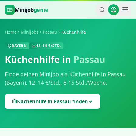
Zum Hauptinhalt springen
Minijob
genie
Home
Minijobs
Passau
Küchenhilfe
BAYERN
12
–
14
€/STD.
Küchenhilfe
in
Passau
Finde deinen Minijob als
Küchenhilfe
in
Passau
(
Bayern
).
12
–
14
€/Std.,
8-15 Std./Woche
.
Küchenhilfe
in
Passau
finden