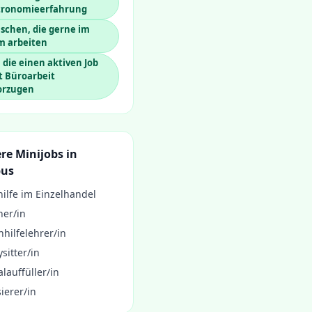
tronomieerfahrung
schen, die gerne im
m arbeiten
, die einen aktiven Job
t Büroarbeit
orzugen
re Minijobs in
bus
ilfe im Einzelhandel
ner/in
hilfelehrer/in
sitter/in
lauffüller/in
ierer/in