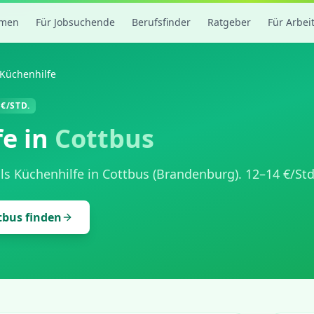
rmen
Für Jobsuchende
Berufsfinder
Ratgeber
Für Arbei
Küchenhilfe
€/STD.
fe
in
Cottbus
als
Küchenhilfe
in
Cottbus
(
Brandenburg
).
12
–
14
€/Std
tbus
finden