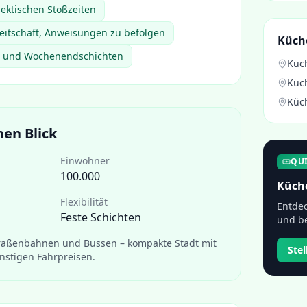
hektischen Stoßzeiten
eitschaft, Anweisungen zu befolgen
Küch
d- und Wochenendschichten
Küc
Küc
Küc
nen Blick
Einwohner
QU
100.000
Küch
Flexibilität
Entdec
Feste Schichten
und be
traßenbahnen und Bussen – kompakte Stadt mit
Ste
stigen Fahrpreisen.