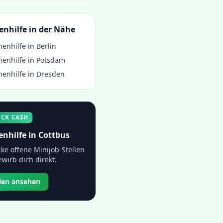
enhilfe
in der Nähe
henhilfe
in
Berlin
henhilfe
in
Potsdam
henhilfe
in
Dresden
ICK CASH
enhilfe
in
Cottbus
ke offene Minijob-Stellen
wirb dich direkt.
llen ansehen