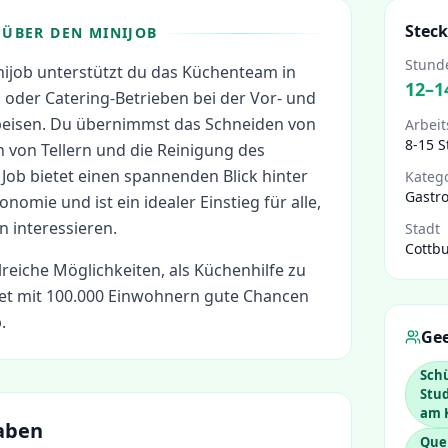
Steck
ÜBER DEN MINIJOB
Stund
nijob unterstützt du das Küchenteam in
12
–
1
 oder Catering-Betrieben bei der Vor- und
eisen. Du übernimmst das Schneiden von
Arbeit
8-15 
n von Tellern und die Reinigung des
 Job bietet einen spannenden Blick hinter
Kateg
Gastr
onomie und ist ein idealer Einstieg für alle,
n interessieren.
Stadt
Cottb
lreiche Möglichkeiten, als
Küchenhilfe
zu
et mit 100.000 Einwohnern gute Chancen
.
Gee
Sch
Stud
am 
aben
Que