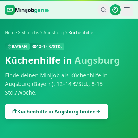
Zum Hauptinhalt springen
Minijob
genie
Home
Minijobs
Augsburg
Küchenhilfe
BAYERN
12
–
14
€/STD.
Küchenhilfe
in
Augsburg
Finde deinen Minijob als
Küchenhilfe
in
Augsburg
(
Bayern
).
12
–
14
€/Std.,
8-15
Std./Woche
.
Küchenhilfe
in
Augsburg
finden