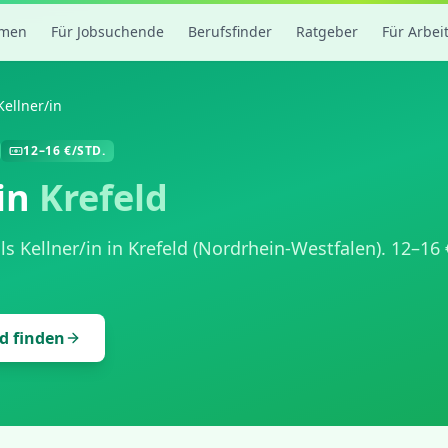
rmen
Für Jobsuchende
Berufsfinder
Ratgeber
Für Arbei
Kellner/in
12
–
16
€/STD.
in
Krefeld
als
Kellner/in
in
Krefeld
(
Nordrhein-Westfalen
).
12
–
16
ld
finden