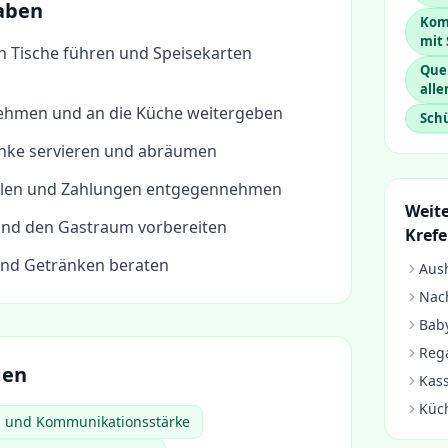
aben
Kom
mit 
n Tische führen und Speisekarten
Que
alle
ehmen und an die Küche weitergeben
Schü
nke servieren und abräumen
llen und Zahlungen entgegennehmen
Weite
und den Gastraum vorbereiten
Krefe
und Getränken beraten
Aush
Nach
Baby
Rega
gen
Kass
Küc
n und Kommunikationsstärke