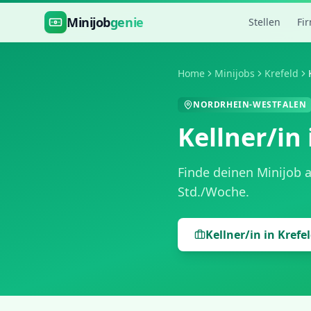
Zum Hauptinhalt springen
Minijob
genie
Stellen
Fi
Home
Minijobs
Krefeld
NORDRHEIN-WESTFALEN
Kellner/in
Finde deinen Minijob 
Std./Woche
.
Kellner/in
in
Krefe