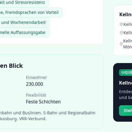
eit und Stressresistenz
e, Fremdsprachen von Vorteil
Kelln
d- und Wochenendarbeit
Kell
nelle Auffassungsgabe
Kell
Kell
Mön
en Blick
QU
Einwohner
Kelln
230.000
Entdec
Flexibilität
und be
Feste Schichten
Ste
nbahn und Buslinien. S-Bahn und Regionalbahn
Duisburg. VRR-Verbund.