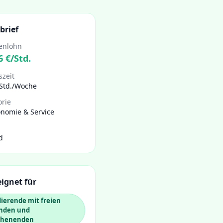
brief
enlohn
6
€/Std.
szeit
 Std./Woche
orie
onomie & Service
d
ignet für
ierende mit freien
nden und
henenden