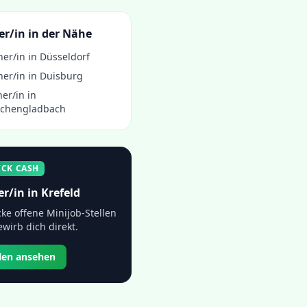
er/in
in der Nähe
ner/in
in
Düsseldorf
ner/in
in
Duisburg
ner/in
in
chengladbach
ICK CASH
er/in
in
Krefeld
ke offene Minijob-Stellen
wirb dich direkt.
llen ansehen