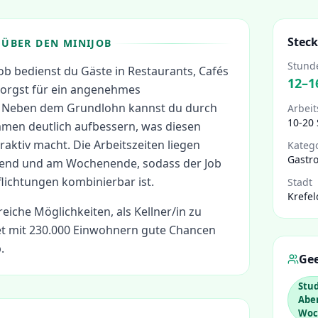
Steck
ÜBER DEN MINIJOB
Stund
job bedienst du Gäste in Restaurants, Cafés
12
–
1
sorgst für ein angenehmes
. Neben dem Grundlohn kannst du durch
Arbeit
10-20
mmen deutlich aufbessern, was diesen
raktiv macht. Die Arbeitszeiten liegen
Kateg
Gastr
bend und am Wochenende, sodass der Job
lichtungen kombinierbar ist.
Stadt
Krefel
reiche Möglichkeiten, als
Kellner/in
zu
et mit 230.000 Einwohnern gute Chancen
.
Gee
Stud
Abe
Woc