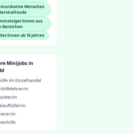
munikative Menschen
Servicefreude
reinsteiger/innen aus
n Bereichen
ler/innen ab 16 Jahren
re Minijobs in
ld
ilfe im Einzelhandel
hilfelehrer/in
sitter/in
lauffüller/in
ierer/in
henhilfe