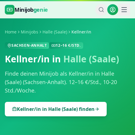
Zum Hauptinhalt springen
Minijob
genie
Home
Minijobs
Halle (Saale)
Kellner/in
SACHSEN-ANHALT
12
–
16
€/STD.
Kellner/in
in
Halle (Saale)
Finde deinen Minijob als
Kellner/in
in
Halle
(Saale)
(
Sachsen-Anhalt
).
12
–
16
€/Std.,
10-20
Std./Woche
.
Kellner/in
in
Halle (Saale)
finden