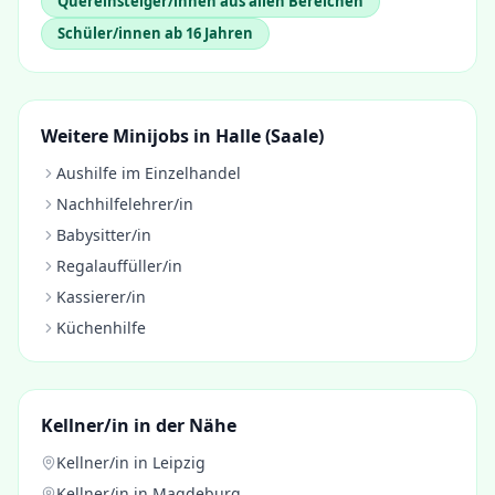
Quereinsteiger/innen aus allen Bereichen
Schüler/innen ab 16 Jahren
Weitere Minijobs in
Halle (Saale)
Aushilfe im Einzelhandel
Nachhilfelehrer/in
Babysitter/in
Regalauffüller/in
Kassierer/in
Küchenhilfe
Kellner/in
in der Nähe
Kellner/in
in
Leipzig
Kellner/in
in
Magdeburg