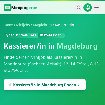
Zum Hauptinhalt springen
Minijob
genie
Home
Minijobs
Magdeburg
Kassierer/in
SACHSEN-ANHALT
12
–
14
€/STD.
Kassierer/in
in
Magdeburg
Finde deinen Minijob als
Kassierer/in
in
Magdeburg
(
Sachsen-Anhalt
).
12
–
14
€/Std.,
8-15
Std./Woche
.
Kassierer/in
in
Magdeburg
finden