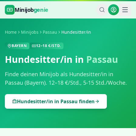
Zum Hauptinhalt springen
Minijob
genie
Home
Minijobs
Passau
Hundesitter/in
BAYERN
12
–
18
€/STD.
Hundesitter/in
in
Passau
Finde deinen Minijob als
Hundesitter/in
in
Passau
(
Bayern
).
12
–
18
€/Std.,
5-15 Std./Woche
.
Hundesitter/in
in
Passau
finden