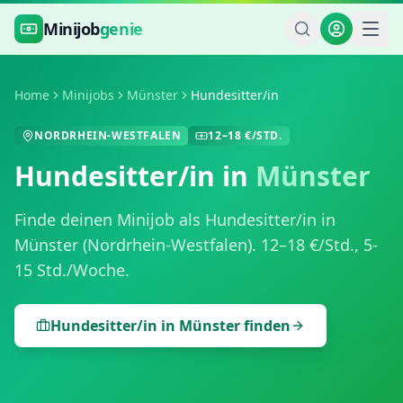
Zum Hauptinhalt springen
Minijob
genie
Home
Minijobs
Münster
Hundesitter/in
NORDRHEIN-WESTFALEN
12
–
18
€/STD.
Hundesitter/in
in
Münster
Finde deinen Minijob als
Hundesitter/in
in
Münster
(
Nordrhein-Westfalen
).
12
–
18
€/Std.,
5-
15 Std./Woche
.
Hundesitter/in
in
Münster
finden