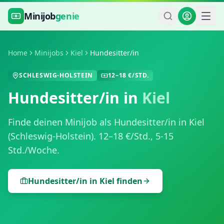
Zum Hauptinhalt springen
Minijob
genie
Home
Minijobs
Kiel
Hundesitter/in
SCHLESWIG-HOLSTEIN
12
–
18
€/STD.
Hundesitter/in
in
Kiel
Finde deinen Minijob als
Hundesitter/in
in
Kiel
(
Schleswig-Holstein
).
12
–
18
€/Std.,
5-15
Std./Woche
.
Hundesitter/in
in
Kiel
finden