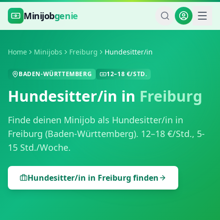
Zum Hauptinhalt springen
Minijob
genie
Home
Minijobs
Freiburg
Hundesitter/in
BADEN-WÜRTTEMBERG
12
–
18
€/STD.
Hundesitter/in
in
Freiburg
Finde deinen Minijob als
Hundesitter/in
in
Freiburg
(
Baden-Württemberg
).
12
–
18
€/Std.,
5-
15 Std./Woche
.
Hundesitter/in
in
Freiburg
finden