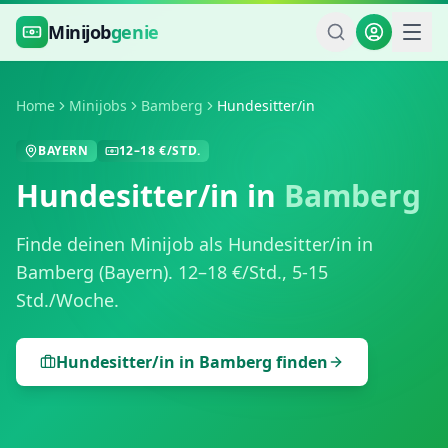
Zum Hauptinhalt springen
Minijob
genie
Home
Minijobs
Bamberg
Hundesitter/in
BAYERN
12
–
18
€/STD.
Hundesitter/in
in
Bamberg
Finde deinen Minijob als
Hundesitter/in
in
Bamberg
(
Bayern
).
12
–
18
€/Std.,
5-15
Std./Woche
.
Hundesitter/in
in
Bamberg
finden