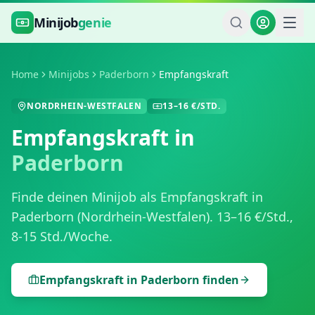
Zum Hauptinhalt springen
Minijob
genie
Home
Minijobs
Paderborn
Empfangskraft
NORDRHEIN-WESTFALEN
13
–
16
€/STD.
Empfangskraft
in
Paderborn
Finde deinen Minijob als
Empfangskraft
in
Paderborn
(
Nordrhein-Westfalen
).
13
–
16
€/Std.,
8-15 Std./Woche
.
Empfangskraft
in
Paderborn
finden