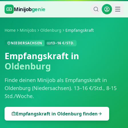
Zum Hauptinhalt springen
Minijob
genie
Home
Minijobs
Oldenburg
Empfangskraft
NIEDERSACHSEN
13
–
16
€/STD.
Empfangskraft
in
Oldenburg
Finde deinen Minijob als
Empfangskraft
in
Oldenburg
(
Niedersachsen
).
13
–
16
€/Std.,
8-15
Std./Woche
.
Empfangskraft
in
Oldenburg
finden