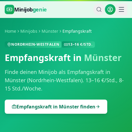
Zum Hauptinhalt springen
Minijob
genie
Home
Minijobs
Münster
Empfangskraft
NORDRHEIN-WESTFALEN
13
–
16
€/STD.
Empfangskraft
in
Münster
Finde deinen Minijob als
Empfangskraft
in
Münster
(
Nordrhein-Westfalen
).
13
–
16
€/Std.,
8-
15 Std./Woche
.
Empfangskraft
in
Münster
finden