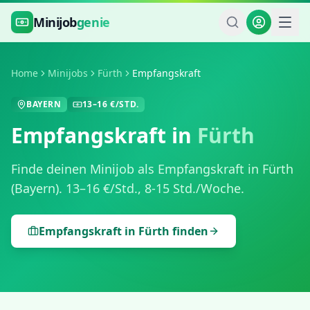
Zum Hauptinhalt springen
Minijob
genie
Home
Minijobs
Fürth
Empfangskraft
BAYERN
13
–
16
€/STD.
Empfangskraft
in
Fürth
Finde deinen Minijob als
Empfangskraft
in
Fürth
(
Bayern
).
13
–
16
€/Std.,
8-15 Std./Woche
.
Empfangskraft
in
Fürth
finden