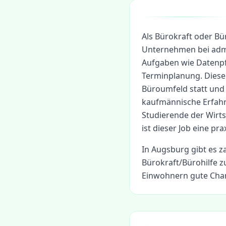
Als Bürokraft oder Bü
Unternehmen bei admi
Aufgaben wie Datenpf
Terminplanung. Dieser
Büroumfeld statt und 
kaufmännische Erfah
Studierende der Wirt
ist dieser Job eine p
In
Augsburg
gibt es z
Bürokraft/Bürohilfe
zu
Einwohnern gute Chan