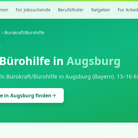
rmen
Für Jobsuchende
Berufsfinder
Ratgeber
Für Arbei
Bürokraft/Bürohilfe
Bürohilfe
in
Augsburg
als
Bürokraft/Bürohilfe
in
Augsburg
(
Bayern
).
13
–
16
€/
fe
in
Augsburg
finden