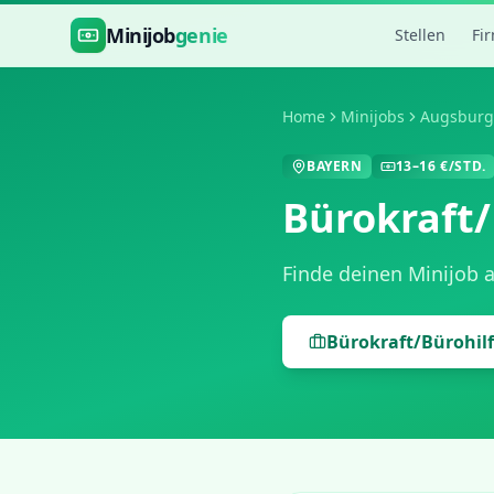
Zum Hauptinhalt springen
Minijob
genie
Stellen
Fi
Home
Minijobs
Augsburg
BAYERN
13
–
16
€/STD.
Bürokraft/
Finde deinen Minijob 
Bürokraft/Bürohil