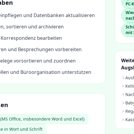
aben
PC-
Wie
einpflegen und Datenbanken aktualisieren
nac
, sortieren und archivieren
Schü
mit 
nd Korrespondenz bearbeiten
ren und Besprechungen vorbereiten
Weite
elege vorsortieren und zuordnen
Augs
ellen und Büroorganisation unterstützen
Aush
Kell
Nach
Baby
gen
Rega
 (MS Office, insbesondere Word und Excel)
Kass
e in Wort und Schrift