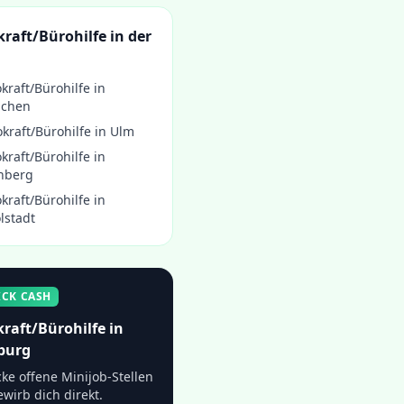
raft/Bürohilfe
in der
kraft/Bürohilfe
in
chen
kraft/Bürohilfe
in
Ulm
kraft/Bürohilfe
in
nberg
kraft/Bürohilfe
in
lstadt
ICK CASH
raft/Bürohilfe
in
burg
ke offene Minijob-Stellen
wirb dich direkt.