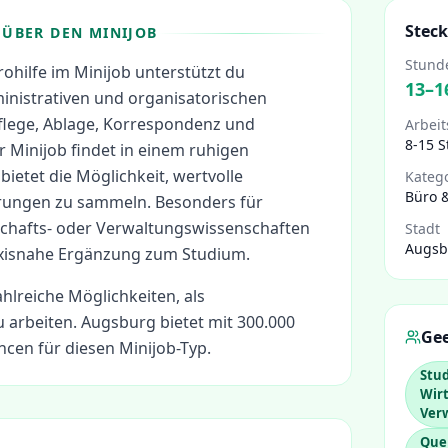
Steck
ÜBER DEN MINIJOB
Stund
rohilfe im Minijob unterstützt du
13
–
1
nistrativen und organisatorischen
lege, Ablage, Korrespondenz und
Arbeit
8-15 
 Minijob findet in einem ruhigen
bietet die Möglichkeit, wertvolle
Kateg
Büro 
rungen zu sammeln. Besonders für
schafts- oder Verwaltungswissenschaften
Stadt
Augsb
raxisnahe Ergänzung zum Studium.
ahlreiche Möglichkeiten, als
 arbeiten.
Augsburg bietet mit 300.000
Gee
cen für diesen Minijob-Typ.
Stu
Wirt
Ver
Que