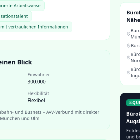
urierte Arbeitsweise
Bürok
sationstalent
Nähe
mit vertraulichen Informationen
Büro
Mün
Büro
Büro
Nür
einen Blick
Büro
Einwohner
Ingo
300.000
Flexibilität
Flexibel
QU
nbahn- und Busnetz – AVV-Verbund mit direkter
Bürok
 München und Ulm.
Augs
Entdec
und be