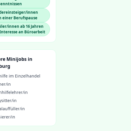
Kenntnissen
dereinsteiger/innen
h einer Berufspause
ler/innen ab 16 Jahren
Interesse an Büroarbeit
re Minijobs in
burg
ilfe im Einzelhandel
ner/in
hilfelehrer/in
sitter/in
lauffüller/in
ierer/in