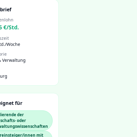
brief
enlohn
6
€/Std.
szeit
Std./Woche
orie
& Verwaltung
urg
ignet für
dierende der
schafts- oder
waltungswissenschaften
reinsteiger/innen mit