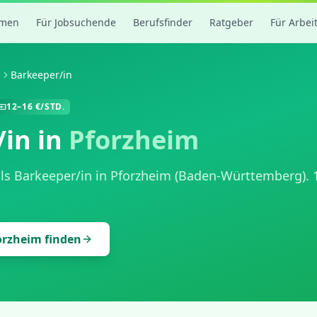
rmen
Für Jobsuchende
Berufsfinder
Ratgeber
Für Arbei
m
Barkeeper/in
12
–
16
€/STD.
/in
in
Pforzheim
als
Barkeeper/in
in
Pforzheim
(
Baden-Württemberg
).
orzheim
finden