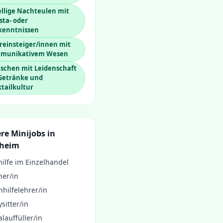
llige Nachteulen mit
sta- oder
kenntnissen
reinsteiger/innen mit
munikativem Wesen
schen mit Leidenschaft
 Getränke und
tailkultur
re Minijobs in
zheim
ilfe im Einzelhandel
ner/in
hilfelehrer/in
sitter/in
lauffüller/in