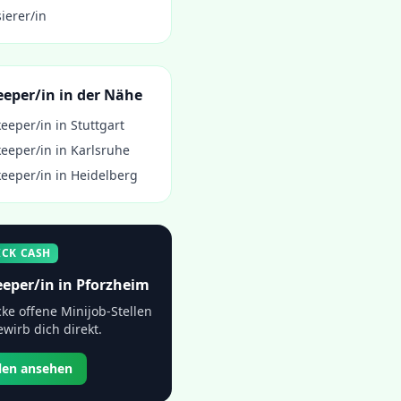
ierer/in
eeper/in
in der Nähe
eeper/in
in
Stuttgart
eeper/in
in
Karlsruhe
eeper/in
in
Heidelberg
ICK CASH
eper/in
in
Pforzheim
ke offene Minijob-Stellen
wirb dich direkt.
llen ansehen