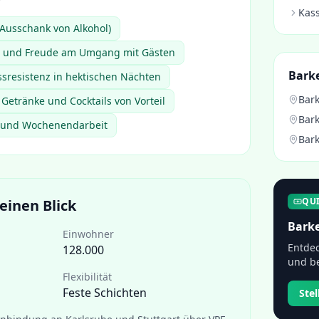
Kass
(Ausschank von Alkohol)
 und Freude am Umgang mit Gästen
Bark
ssresistenz in hektischen Nächten
Bark
Getränke und Cocktails von Vorteil
Bark
- und Wochenendarbeit
Bark
QU
einen Blick
Barke
Einwohner
Entdec
128.000
und be
Flexibilität
Feste Schichten
Ste