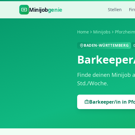
Zum Hauptinhalt springen
Minijob
genie
Stellen
Fi
Home
Minijobs
Pforzhei
BADEN-WÜRTTEMBERG
Barkeeper
Finde deinen Minijob 
Std./Woche
.
Barkeeper/in
in
Pf