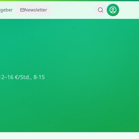
tgeber
Newsletter
12
–
16
€/Std.,
8-15