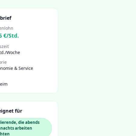
brief
enlohn
6
€/Std.
szeit
Std./Woche
orie
onomie & Service
heim
ignet für
ierende, die abends
 nachts arbeiten
hten