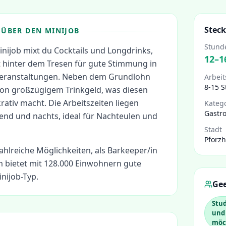
Steck
ÜBER DEN MINIJOB
Stund
inijob mixt du Cocktails und Longdrinks,
12
–
1
t hinter dem Tresen für gute Stimmung in
 Veranstaltungen. Neben dem Grundlohn
Arbeit
8-15 
 von großzügigem Trinkgeld, was diesen
rativ macht. Die Arbeitszeiten liegen
Kateg
Gastr
end und nachts, ideal für Nachteulen und
Stadt
Pforz
ahlreiche Möglichkeiten, als
Barkeeper/in
 bietet mit 128.000 Einwohnern gute
nijob-Typ.
Gee
Stud
und
möc