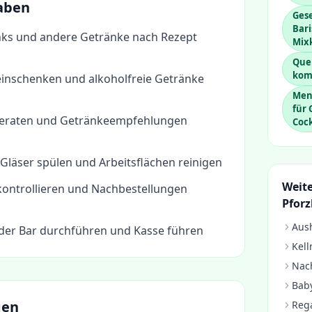
aben
Gese
Bari
inks und andere Getränke nach Rezept
Mix
Que
kom
einschenken und alkoholfreie Getränke
Men
für
beraten und Getränkeempfehlungen
Cock
 Gläser spülen und Arbeitsflächen reinigen
Weite
ontrollieren und Nachbestellungen
Pfor
Aush
er Bar durchführen und Kasse führen
Kell
Nach
Baby
gen
Rega