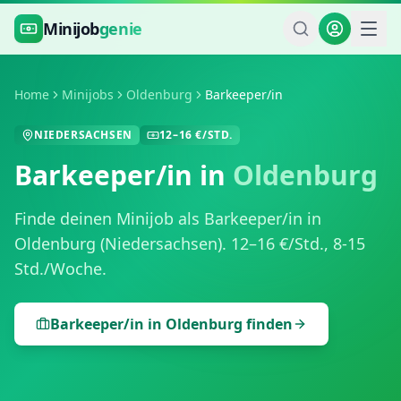
Zum Hauptinhalt springen
Minijob
genie
Home
Minijobs
Oldenburg
Barkeeper/in
NIEDERSACHSEN
12
–
16
€/STD.
Barkeeper/in
in
Oldenburg
Finde deinen Minijob als
Barkeeper/in
in
Oldenburg
(
Niedersachsen
).
12
–
16
€/Std.,
8-15
Std./Woche
.
Barkeeper/in
in
Oldenburg
finden