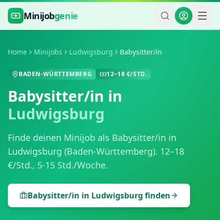
Zum Hauptinhalt springen
Minijob
genie
Home
Minijobs
Ludwigsburg
Babysitter/in
BADEN-WÜRTTEMBERG
12
–
18
€/STD.
Babysitter/in
in
Ludwigsburg
Finde deinen Minijob als
Babysitter/in
in
Ludwigsburg
(
Baden-Württemberg
).
12
–
18
€/Std.,
5-15 Std./Woche
.
Babysitter/in
in
Ludwigsburg
finden