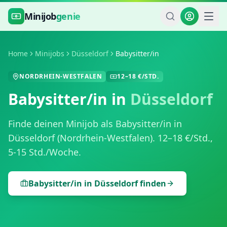
Zum Hauptinhalt springen
Minijob
genie
Home
Minijobs
Düsseldorf
Babysitter/in
NORDRHEIN-WESTFALEN
12
–
18
€/STD.
Babysitter/in
in
Düsseldorf
Finde deinen Minijob als
Babysitter/in
in
Düsseldorf
(
Nordrhein-Westfalen
).
12
–
18
€/Std.,
5-15 Std./Woche
.
Babysitter/in
in
Düsseldorf
finden