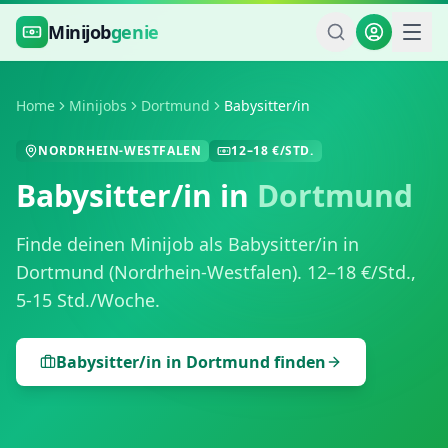
Zum Hauptinhalt springen
Minijob
genie
Home
Minijobs
Dortmund
Babysitter/in
NORDRHEIN-WESTFALEN
12
–
18
€/STD.
Babysitter/in
in
Dortmund
Finde deinen Minijob als
Babysitter/in
in
Dortmund
(
Nordrhein-Westfalen
).
12
–
18
€/Std.,
5-15 Std./Woche
.
Babysitter/in
in
Dortmund
finden