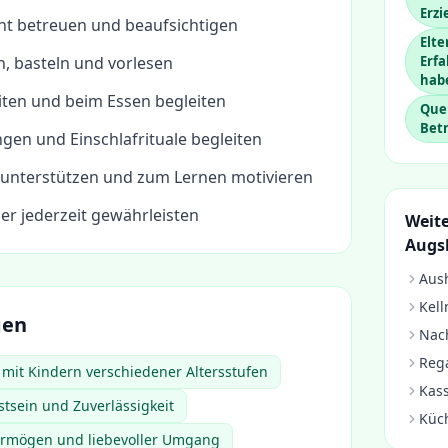
Erz
ht betreuen und beaufsichtigen
Elte
, basteln und vorlesen
Erf
hab
iten und beim Essen begleiten
Que
Bet
ngen und Einschlafrituale begleiten
unterstützen und zum Lernen motivieren
der jederzeit gewährleisten
Weite
Augs
Aush
Kell
gen
Nach
Rega
it Kindern verschiedener Altersstufen
Kass
sein und Zuverlässigkeit
Küc
ermögen und liebevoller Umgang