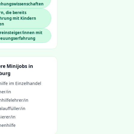
iehungswissenschaften
rn, die bereits
ahrung mit Kindern
en
reinsteiger/innen mit
reuungserfahrung
re Minijobs in
burg
ilfe im Einzelhandel
ner/in
hilfelehrer/in
lauffüller/in
ierer/in
henhilfe