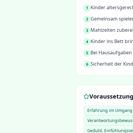
Kinder altersgerec
1
Gemeinsam spielen
2
Mahlzeiten zubere
3
Kinder ins Bett bri
4
Bei Hausaufgaben 
5
Sicherheit der Kin
6
Voraussetzun
Erfahrung im Umgang m
Verantwortungsbewusst
Geduld, Einfühlungsv