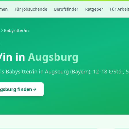
rmen
Für Jobsuchende
Berufsfinder
Ratgeber
Für Arbei
Babysitter/in
/in
in
Augsburg
als
Babysitter/in
in
Augsburg
(
Bayern
).
12
–
18
€/Std.,
5
gsburg
finden