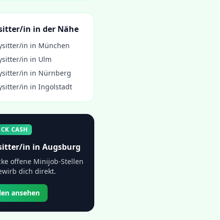
itter/in
in der Nähe
sitter/in
in
München
sitter/in
in
Ulm
sitter/in
in
Nürnberg
sitter/in
in
Ingolstadt
ICK CASH
itter/in
in
Augsburg
ke offene Minijob-Stellen
wirb dich direkt.
llen ansehen