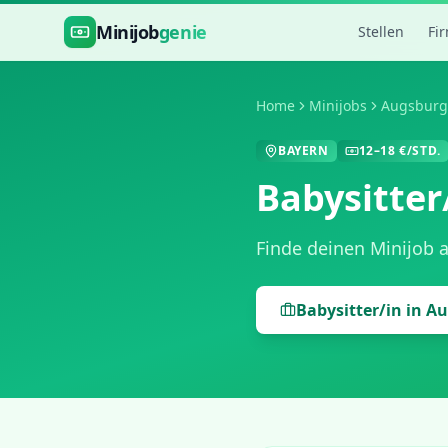
Zum Hauptinhalt springen
Minijob
genie
Stellen
Fi
Home
Minijobs
Augsburg
BAYERN
12
–
18
€/STD.
Babysitter
Finde deinen Minijob 
Babysitter/in
in
Au