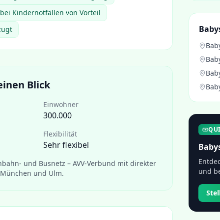
bei Kindernotfällen von Vorteil
Babys
zugt
Baby
Baby
Baby
einen Blick
Baby
Einwohner
300.000
QU
Flexibilität
Sehr flexibel
Babys
Entdec
nbahn- und Busnetz – AVV-Verbund mit direkter
und be
 München und Ulm.
Ste