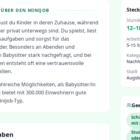
Steck
ÜBER DEN MINIJOB
Stund
reust du Kinder in deren Zuhause, während
12
–
1
er privat unterwegs sind. Du spielst, liest
ausaufgaben und sorgst für das
Arbeit
5-15 
der. Besonders an Abenden und
abysitter stark nachgefragt, und bei
Kateg
Nachh
n entsteht oft eine vertrauensvolle
lien.
Stadt
Augsb
ahlreiche Möglichkeiten, als
Babysitter/in
bietet mit 300.000 Einwohnern gute
nijob-Typ.
Gee
Schü
mit 
Stu
aben
ode