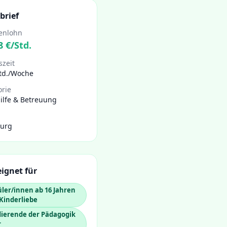
brief
enlohn
8
€/Std.
szeit
Std./Woche
orie
ilfe & Betreuung
urg
ignet für
ler/innen ab 16 Jahren
Kinderliebe
dierende der Pädagogik
r