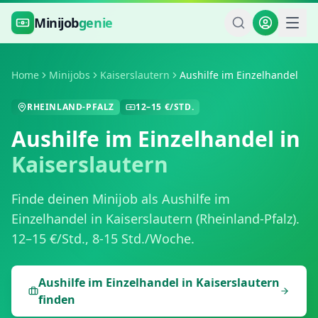
Zum Hauptinhalt springen
Minijob
genie
Home
Minijobs
Kaiserslautern
Aushilfe im Einzelhandel
RHEINLAND-PFALZ
12
–
15
€/STD.
Aushilfe im Einzelhandel
in
Kaiserslautern
Finde deinen Minijob als
Aushilfe im
Einzelhandel
in
Kaiserslautern
(
Rheinland-Pfalz
).
12
–
15
€/Std.,
8-15 Std./Woche
.
Aushilfe im Einzelhandel
in
Kaiserslautern
finden