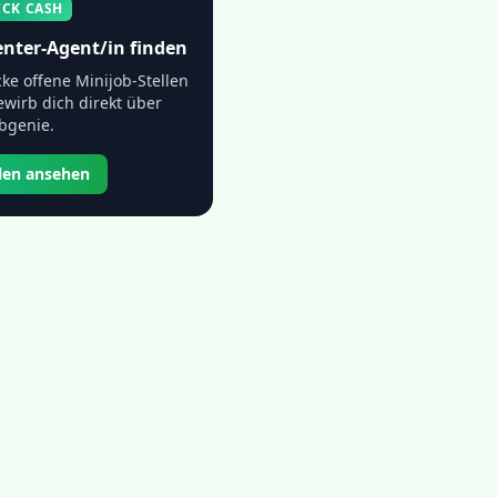
ICK CASH
enter-Agent/in
finden
ke offene Minijob-Stellen
wirb dich direkt über
bgenie.
llen ansehen