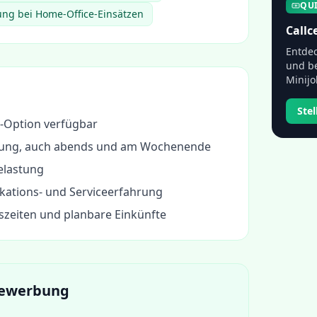
QU
ng bei Home-Office-Einsätzen
Callc
Entdec
und be
Minijo
Ste
-Option verfügbar
anung, auch abends und am Wochenende
elastung
ations- und Serviceerfahrung
szeiten und planbare Einkünfte
 Bewerbung