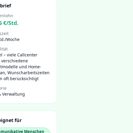
brief
enlohn
6
€/Std.
szeit
Std./Woche
lität
el – viele Callcenter
n verschiedene
htmodelle und Home-
 an, Wunscharbeitszeiten
 oft berücksichtigt
orie
& Verwaltung
ignet für
munikative Menschen