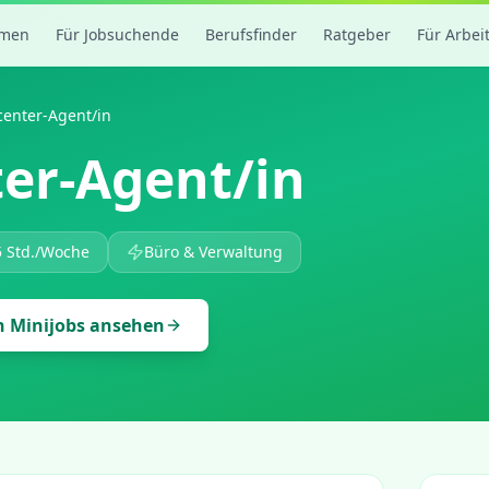
rmen
Für Jobsuchende
Berufsfinder
Ratgeber
Für Arbei
center-Agent/in
ter-Agent/in
5 Std./Woche
Büro & Verwaltung
n
Minijobs ansehen