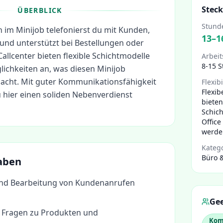
Steck
ÜBERBLICK
Stund
n im Minijob telefonierst du mit Kunden,
13
–
1
und unterstützt bei Bestellungen oder
allcenter bieten flexible Schichtmodelle
Arbeit
8-15 
ichkeiten an, was diesen Minijob
macht. Mit guter Kommunikationsfähigkeit
Flexibi
Flexib
 hier einen soliden Nebenverdienst
biete
Schic
Office
werden
Kateg
Büro 
aben
d Bearbeitung von Kundenanrufen
Gee
 Fragen zu Produkten und
Kom