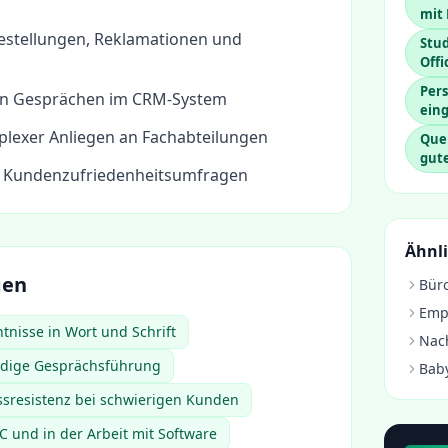
mit
estellungen, Reklamationen und
Stud
Off
Per
n Gesprächen im CRM-System
eing
plexer Anliegen an Fachabteilungen
Que
gut
 Kundenzufriedenheitsumfragen
Ähnli
gen
Büro
Emp
tnisse in Wort und Schrift
Nach
ldige Gesprächsführung
Baby
essresistenz bei schwierigen Kunden
 und in der Arbeit mit Software