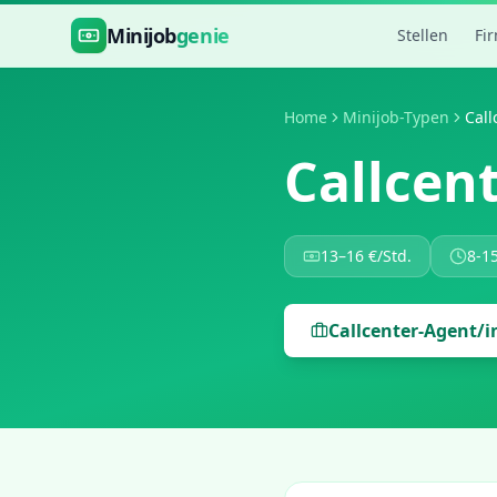
Zum Hauptinhalt springen
Minijob
genie
Stellen
Fi
Home
Minijob-Typen
Call
Callcen
13
–
16
€/Std.
8-1
Callcenter-Agent/i